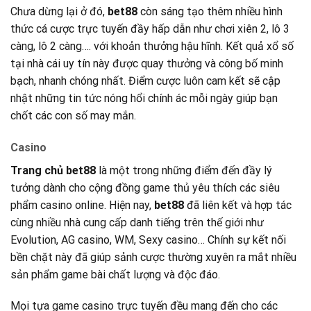
Chưa dừng lại ở đó,
bet88
còn sáng tạo thêm nhiều hình
thức cá cược trực tuyến đầy hấp dẫn như chơi xiên 2, lô 3
càng, lô 2 càng…. với khoản thưởng hậu hĩnh. Kết quả xổ số
tại nhà cái uy tín này được quay thưởng và công bố minh
bạch, nhanh chóng nhất. Điểm cược luôn cam kết sẽ cập
nhật những tin tức nóng hổi chính ác mỗi ngày giúp bạn
chốt các con số may mắn.
Casino
Trang chủ bet88
là một trong những điểm đến đầy lý
tưởng dành cho cộng đồng game thủ yêu thích các siêu
phẩm casino online. Hiện nay,
bet88
đã liên kết và hợp tác
cùng nhiều nhà cung cấp danh tiếng trên thế giới như
Evolution, AG casino, WM, Sexy casino… Chính sự kết nối
bền chặt này đã giúp sảnh cược thường xuyên ra mắt nhiều
sản phẩm game bài chất lượng và độc đáo.
Mọi tựa game casino trực tuyến đều mang đến cho các