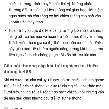
nhiều chương trình khuyến mãi thú vị. Những phần
thưởng đến từ các sự kiện không chỉ giúp bạn tiết kiệm
ngân sách mà còn tăng cơ hội chiến thắng cao nhờ vào
khoản tiền may mắn.
Hoàn trả vốn cực đã: Nhà cái lý tưởng luôn hỗ trợ khách
hàng bất cứ lúc nào và hoàn trả tiền cược đối với những
thành viên tham gia cá độ thể thao, bắn cá, nổ hũ… Điều
này giúp bạn tiếp thêm nguồn năng lượng khi thua cược
liên tục và nhanh chóng phục hồi vốn bất cứ lúc nào.
Câu hỏi thường gặp khi trải nghiệm tại thiên
đường bet88
Khi cá cược tại nhà cái uy tín này, có rất nhiều anh em game
thủ liên hệ đến hệ thống và đưa ra những câu hỏi, thắc mắc.
Dưới đây, chúng tôi sẽ tổng hợp một vài câu hỏi, những vấn
đề nan giải cùng những câu trả lời từ hệ thống: