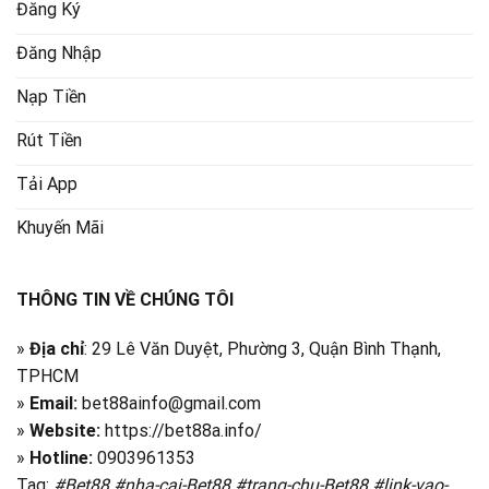
Đăng Ký
Đăng Nhập
Nạp Tiền
Rút Tiền
Tải App
Khuyến Mãi
THÔNG TIN VỀ CHÚNG TÔI
»
Địa chỉ
: 29 Lê Văn Duyệt, Phường 3, Quận Bình Thạnh,
TPHCM
»
Email:
bet88ainfo@gmail.com
»
Website:
https://bet88a.info/
»
Hotline:
0903961353
Tag:
#Bet88 #nha-cai-Bet88 #trang-chu-Bet88 #link-vao-