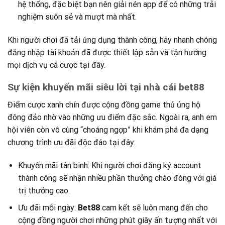
hệ thống, đặc biệt bạn nên giải nén app để có những trải
nghiệm suôn sẻ và mượt mà nhất.
Khi người chơi đã tải ứng dụng thành công, hãy nhanh chóng
đăng nhập tài khoản đã được thiết lập sẵn và tận hưởng
mọi dịch vụ cá cược tại đây.
Sự kiện khuyến mãi siêu lời tại nhà cái bet88
Điểm cược xanh chín được cộng đồng game thủ ủng hộ
đông đảo nhờ vào những ưu điểm đặc sắc. Ngoài ra, anh em
hội viên còn vô cùng “choáng ngợp” khi khám phá đa dạng
chương trình ưu đãi độc đáo tại đây:
Khuyến mãi tân binh: Khi người chơi đăng ký account
thành công sẽ nhận nhiều phần thưởng chào đóng với giá
trị thưởng cao.
Ưu đãi mỗi ngày:
Bet88
cam kết sẽ luôn mang đến cho
cộng đồng người chơi những phút giây ấn tượng nhất với