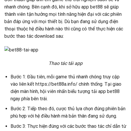
nhanh chóng. Bên cạnh đó, khi sở hữu app bet88 sẽ giúp
thành viên tận hưởng mọi tính năng hiện đại với các phiên
bản đáp ứng với mọi thiết bị. Dù bạn đang sử dụng điện
thoại thuộc hệ điều hành nào thì cũng có thể thực hiện các
bước thao tác download sau:
Thao tác tải app
Bước 1: Đầu tiên, mỗi game thủ nhanh chóng truy cập
vào liên kết https://bet88a.info/ chính thống. Tại giao
diện màn hình, hội viên nhấn biểu tượng tải app bet88
ngay phía bên trái.
Bước 2: Tiếp theo đó, cược thủ lựa chọn đúng phiên bản
phù hợp với hệ điều hành mà bản thân đang sử dụng.
Bước 3: Thực hiện đúng với các bước thao tác chỉ dẫn từ