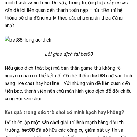
minh bạch và an toàn. Do vậy, trong trường hợp xảy ra các
vấn đề lỗi liên quan đến thanh toán nạp – rút tiền thì hệ
thống sẽ chủ động xử lý theo các phương án thỏa đáng
nhất.
Lỗi giao dịch tại bet88
Nếu giao dịch thất bại mà bản thân game thủ không rõ
nguyên nhân có thể kết nối đến hệ thống
bet88
nhờ vào tính
năng live chat hay hotline… Với những vấn đề liên quan đến
tiền bạc, thành viên nên chủ màn hình giao dịch để đối chiếu
cùng với sân chơi.
Kết quả trong các trò chơi có minh bạch hay không?
Để thiết lập một sân chơi giải trí lành mạnh hàng đầu thị
trường,
bet88
đã sở hữu các công cụ giám sát uy tín và