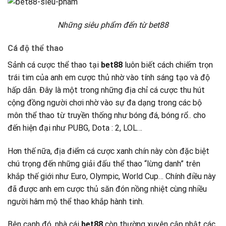
Những siêu phẩm đến từ bet88
Cá độ thể thao
Sảnh cá cược thể thao tại
bet88
luôn biết cách chiếm trọn
trái tim của anh em cược thủ nhờ vào tính sáng tạo và độ
hấp dẫn. Đây là một trong những địa chỉ cá cược thu hút
cộng đồng người chơi nhờ vào sự đa dạng trong các bộ
môn thể thao từ truyền thống như bóng đá, bóng rổ.. cho
đến hiện đại như PUBG, Dota : 2, LOL…
Hơn thế nữa, địa điểm cá cược xanh chín này còn đặc biệt
chú trọng đến những giải đấu thể thao “lừng danh” trên
khắp thế giới như Euro, Olympic, World Cup… Chính điều này
đã được anh em cược thủ săn đón nồng nhiệt cùng nhiều
người hâm mộ thể thao khắp hành tinh.
Bên cạnh đó, nhà cái
bet88
còn thường xuyên cập nhật các