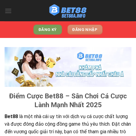
Skip
to
content
ĐĂNG KÝ
ĐĂNG NHẬP
Điểm Cược Bet88 – Sân Chơi Cá Cược
Lành Mạnh Nhất 2025
Bet88
là một nhà cái uy tín với dịch vụ cá cược chất lượng
và được đông đảo cộng đồng game thủ yêu thích. Đặt chân
đến vương quốc giải trí này, bạn có thể tham gia nhiều trò