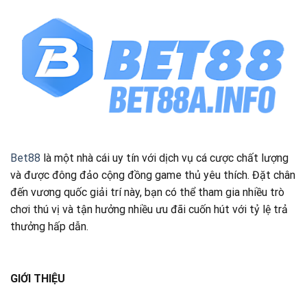
Bet88
là một nhà cái uy tín với dịch vụ cá cược chất lượng
và được đông đảo cộng đồng game thủ yêu thích. Đặt chân
đến vương quốc giải trí này, bạn có thể tham gia nhiều trò
chơi thú vị và tận hưởng nhiều ưu đãi cuốn hút với tỷ lệ trả
thưởng hấp dẫn.
GIỚI THIỆU