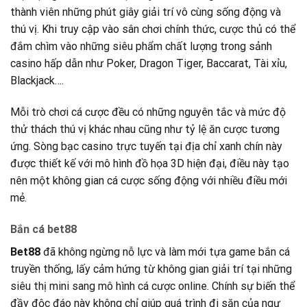
thành viên những phút giây giải trí vô cùng sống động và
thú vị. Khi truy cập vào sân chơi chính thức, cược thủ có thể
đắm chìm vào những siêu phẩm chất lượng trong sảnh
casino hấp dẫn như Poker, Dragon Tiger, Baccarat, Tài xỉu,
Blackjack….
Mỗi trò chơi cá cược đều có những nguyên tắc và mức độ
thử thách thú vị khác nhau cũng như tỷ lệ ăn cược tương
ứng. Sòng bạc casino trực tuyến tại địa chỉ xanh chín này
được thiết kế với mô hình đồ họa 3D hiện đại, điều này tạo
nên một không gian cá cược sống động với nhiều điều mới
mẻ.
Bắn cá bet88
Bet88
đã không ngừng nỗ lực và làm mới tựa game bắn cá
truyền thống, lấy cảm hứng từ không gian giải trí tại những
siêu thị mini sang mô hình cá cược online. Chính sự biến thể
đầy độc đáo này không chỉ giúp quá trình đi săn của ngư