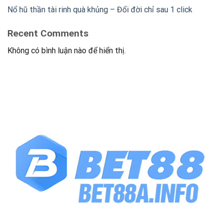
Nổ hũ thần tài rinh quà khủng – Đổi đời chỉ sau 1 click
Recent Comments
Không có bình luận nào để hiển thị.