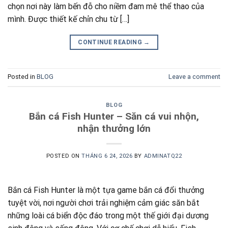
chọn nơi này làm bến đỗ cho niềm đam mê thể thao của
mình. Được thiết kế chỉn chu từ […]
CONTINUE READING
→
Posted in
BLOG
Leave a comment
BLOG
Bắn cá Fish Hunter – Săn cá vui nhộn,
nhận thưởng lớn
POSTED ON
THÁNG 6 24, 2026
BY
ADMINATQ22
Bắn cá Fish Hunter là một tựa game bắn cá đổi thưởng
tuyệt vời, nơi người chơi trải nghiệm cảm giác săn bắt
những loài cá biển độc đáo trong một thế giới đại dương