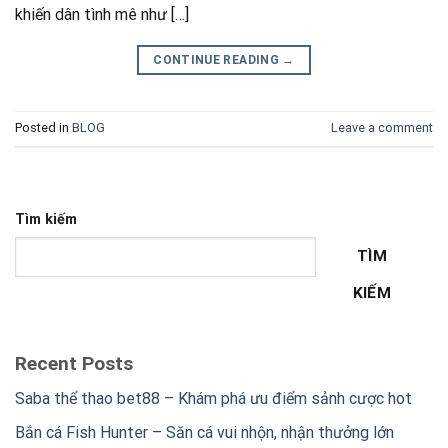
khiến dân tình mê như […]
CONTINUE READING
→
Posted in
BLOG
Leave a comment
Tìm kiếm
TÌM
KIẾM
Recent Posts
Saba thể thao bet88 – Khám phá ưu điểm sảnh cược hot
Bắn cá Fish Hunter – Săn cá vui nhộn, nhận thưởng lớn