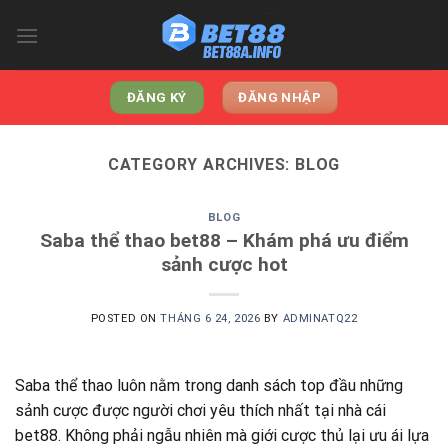
Skip
to
content
ĐĂNG KÝ
ĐĂNG NHẬP
CATEGORY ARCHIVES:
BLOG
BLOG
Saba thể thao bet88 – Khám phá ưu điểm
sảnh cược hot
POSTED ON
THÁNG 6 24, 2026
BY
ADMINATQ22
Saba thể thao luôn nằm trong danh sách top đầu những
sảnh cược được người chơi yêu thích nhất tại nhà cái
bet88. Không phải ngẫu nhiên mà giới cược thủ lại ưu ái lựa